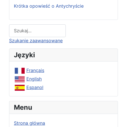
Krótka opowieść o Antychryście
Type 2 or more characters for results.
Szukanie zaawansowane
Języki
Français
English
Espanol
Menu
Strona główna